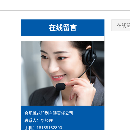
在线
在线留言
合肥桃花印刷有限责任公司
联系人：华经理
手机：18155162890