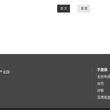
手提袋
谷产业园
无纺布
台历
对联
瓦楞纸