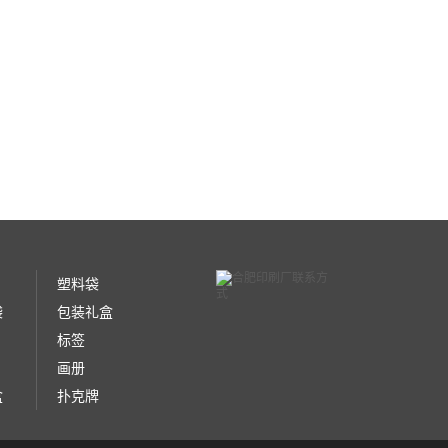
塑料袋
袋
包装礼盒
标签
画册
盒
扑克牌